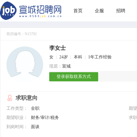
首页
企服
招聘
简历编号：N15792
李女士
女
|
24岁
|
本科
|
1年工作经验
现居：
宣城
登录获取联系方式
求职意向
工作类型：
全职
期
期望职业：
财务/审计/税务
求
到岗时间：
面谈